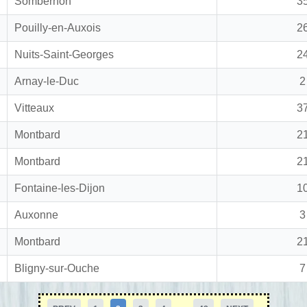
Sombernon
3
Pouilly-en-Auxois
2
Nuits-Saint-Georges
2
Arnay-le-Duc
2
Vitteaux
3
Montbard
2
Montbard
2
Fontaine-les-Dijon
1
Auxonne
3
Montbard
2
Bligny-sur-Ouche
7