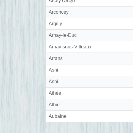
Arcey (Urcy)
Arconcey
Argilly
Arnay-le-Duc
Arnay-sous-Vitteaux
Arrans
Asni
Asni
Athée
Athie
Aubaine