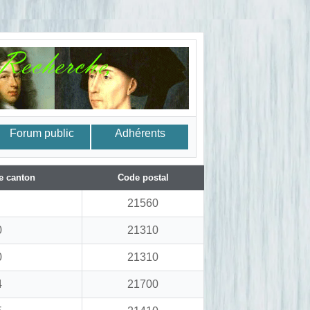
Forum public
Adhérents
e canton
Code postal
21560
0
21310
0
21310
4
21700