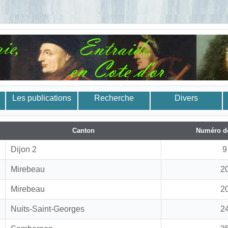
Les publications
Recherche
Divers
Canton
Numéro d
Dijon 2
9
Mirebeau
2
Mirebeau
2
Nuits-Saint-Georges
2