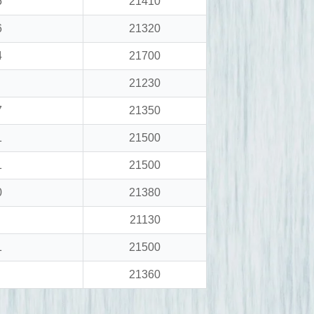
5
21410
6
21320
4
21700
21230
7
21350
1
21500
1
21500
0
21380
21130
1
21500
21360