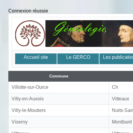
Connexion réussie
Accueil site
Le GERCO
Les publicati
Commune
Villotte-sur-Ource
Ch
Villy-en-Auxois
Vitteaux
Villy-le-Moutiers
Nuits-Sai
Viserny
Montbard