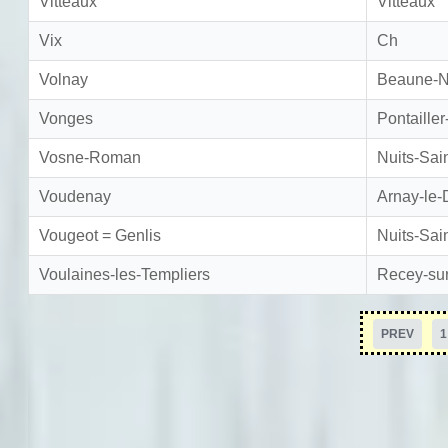
Vitteaux
Vitteaux
Vix
Ch
Volnay
Beaune-N
Vonges
Pontailler
Vosne-Roman
Nuits-Sai
Voudenay
Arnay-le-
Vougeot = Genlis
Nuits-Sai
Voulaines-les-Templiers
Recey-su
PREV
1