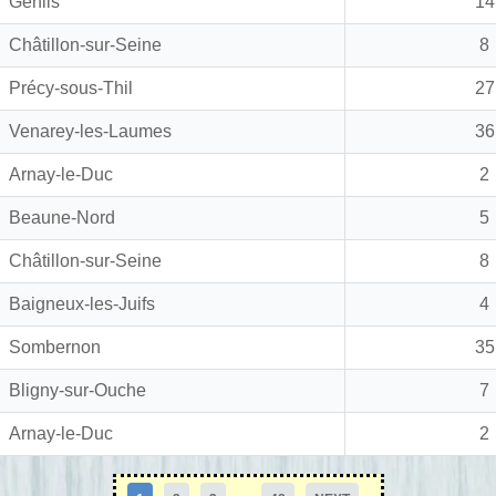
Genlis
14
Châtillon-sur-Seine
8
Précy-sous-Thil
27
Venarey-les-Laumes
36
Arnay-le-Duc
2
Beaune-Nord
5
Châtillon-sur-Seine
8
Baigneux-les-Juifs
4
Sombernon
35
Bligny-sur-Ouche
7
Arnay-le-Duc
2