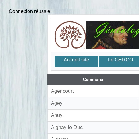
Connexion réussie
Accueil site
Le GERCO
Commune
Agencourt
Agey
Ahuy
Aignay-le-Duc