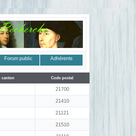
Forum public
Adhérents
 canton
Code postal
21700
21410
21121
21510