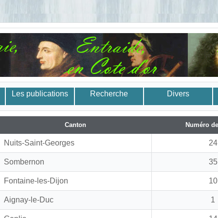
Les publications
Recherche
Divers
Canton
Numéro de
Nuits-Saint-Georges
24
Sombernon
35
Fontaine-les-Dijon
10
Aignay-le-Duc
1