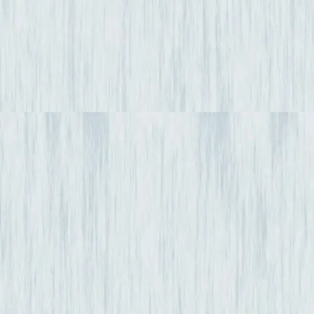
Viserny
21500