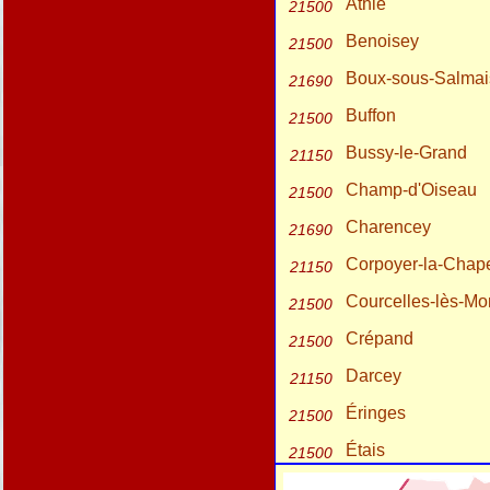
Athie
21500
Benoisey
21500
Boux-sous-Salmai
21690
Buffon
21500
Bussy-le-Grand
21150
Champ-d'Oiseau
21500
Charencey
21690
Corpoyer-la-Chape
21150
Courcelles-lès-Mo
21500
Crépand
21500
Darcey
21150
Éringes
21500
Étais
21500
Fain-lès-Montbard