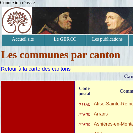
Connexion réussie
Accueil site
Le GERCO
Les publications
Les communes par canton
Retour à la carte des cantons
Can
Code
Comm
postal
Alise-Sainte-Rein
21150
Arrans
21500
Asnières-en-Mont
21500