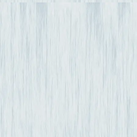
Rougemont
21500
Saint-Germain-lès
21500
Saint-Rémy
21500
Salmaise
21690
Seigny
21150
Senailly
21500
Source-Seine
21690
Thenissey
21150
Touillon
21500
Venarey-les-Laum
21150
Verdonnet
21330
Verrey-sous-Salm
21690
Villaines-les-Prév
21500