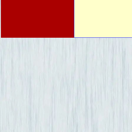
Marigny-le-Cahou
21150
Marmagne
21500
Ménétreux-le-Pitoi
21150
Montbard
21500
Montigny-Montfort
21500
Moutiers-Saint-Je
21500
Mussy-la-Fosse
21150
Nesle-et-Massoult
21330
Nogent-lès-Montb
21500
Planay
21500
Pouillenay
21150
Quincerot
21500
Quincy-le-Vicomte
21500