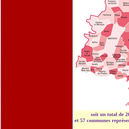
21500
Fain-lès-Moutiers
21500
Flavigny-sur-Ozer
21150
Fontaines-les-Sè
21330
Fresnes
21500
Frôlois
21150
Gissey-sous-Flavi
21150
Grésigny-Sainte-R
21150
Grignon
21150
Hauteroche
21150
Jailly-les-Moulins
21150
La Roche-Vannea
21150
soit un total de 
La Villeneuve-les
21450
et 57 communes représen
Lucenay-le-Duc
21150