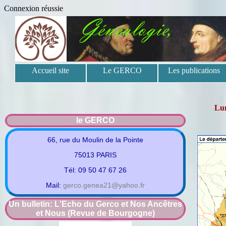
Connexion réussie
Accueil site
Le GERCO
Les publications
Lun
le GERCO
66, rue du Moulin de la Pointe
75013 PARIS
Tél: 09 50 47 67 26
L'Ain publie de nouvelles
Mail:
gerco.genea21@yahoo.fr
archives des hypothèques
Un bulletin: L'Echo du Gerco et Nos Ancêtres
et Nous (Revue de Bourgogne)
Les Archives départementales