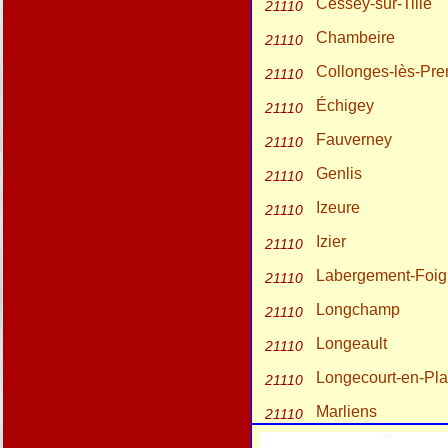
Cessey-sur-Tille
21110
Chambeire
21110
Collonges-lès-Pre
21110
Échigey
21110
Fauverney
21110
Genlis
21110
Izeure
21110
Izier
21110
Labergement-Foi
21110
Longchamp
21110
Longeault
21110
Longecourt-en-Pla
21110
Marliens
21110
Pluvault