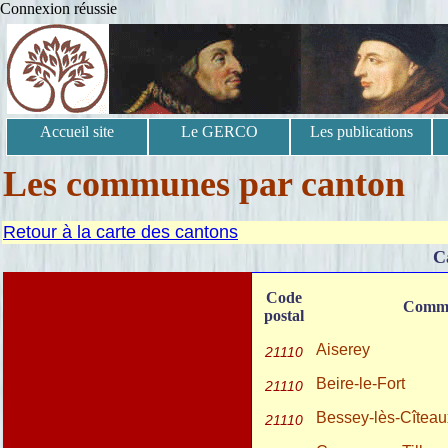
Connexion réussie
Accueil site
Le GERCO
Les publications
Les communes par canton
Retour à la carte des cantons
C
Code
Comm
postal
Aiserey
21110
Beire-le-Fort
21110
Bessey-lès-Cîteau
21110