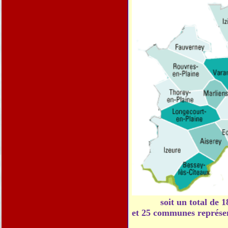
21110
Pluvet
21110
Premières
21110
Rouvres-en-Plain
21110
Tart-l'Abbaye
21110
Tart-le-Bas
21110
Tart-le-Haut
21110
Thorey-en-Plaine
21110
Varanges
21110
soit un total de 
et 25 communes représen